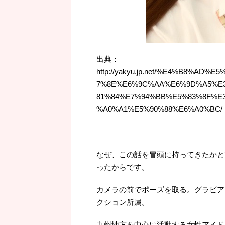
出典：
http://yakyu.jp.net/%E4%B8%A
7%8E%E6%9C%AA%E6%9D%A5%E
81%84%E7%94%BB%E5%83%8F%
%A0%A1%E5%90%88%E6%A0%BC/
なぜ、この話を冒頭に持ってきたかと
ったからです。
カメラの前でポーズを取る。グラビア
クション所属。
九州地方を中心に活動する女性アイド