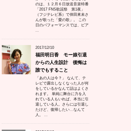
のは、１２月６日放送音楽特番
「2017 FNS歌謡祭 第1夜」
（フジテレビ系）で倖田來未さ
んが歌った「愛の歌」。 この
日のパフォーマンスでは、ピア
...
2017/12/10
福田明日香 モー娘引退
からの人生設計 後悔は
誰でもすること
「あの人は今？」 なんて、テ
レビで露出しなくなった人が何
をしているかなんて話はよくさ
れます。 単純に舞台に力を入
れている人もいれば、本当に引
退している人。さらには引退し
たけど、復帰したい…なんて
人。 ...