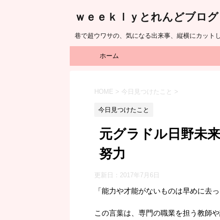
ｗｅｅｋｌｙとれんどブログ
巷で超ウワサの、気になる出来事、縦横にカット
ホーム
HOME
>
今日見つけたこと
>
今日見つけたこと
元グラドル日野未
努力
更新日：
2017年7月6日
「能力や才能がないものは早めに去っ
この言葉は、専門の職業を担う教師や