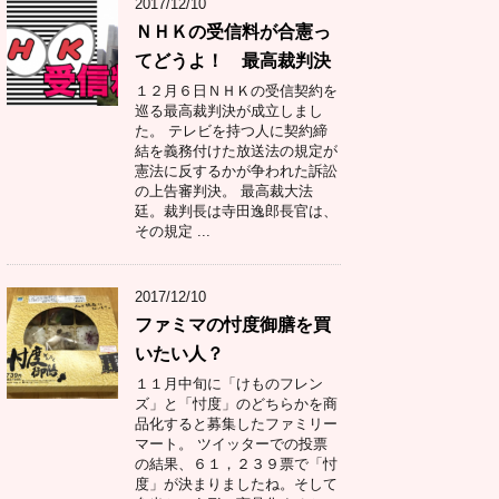
2017/12/10
ＮＨＫの受信料が合憲っ
てどうよ！ 最高裁判決
１２月６日ＮＨＫの受信契約を
巡る最高裁判決が成立しまし
た。 テレビを持つ人に契約締
結を義務付けた放送法の規定が
憲法に反するかが争われた訴訟
の上告審判決。 最高裁大法
廷。裁判長は寺田逸郎長官は、
その規定 ...
2017/12/10
ファミマの忖度御膳を買
いたい人？
１１月中旬に「けものフレン
ズ」と「忖度」のどちらかを商
品化すると募集したファミリー
マート。 ツイッターでの投票
の結果、６１，２３９票で「忖
度」が決まりましたね。そして