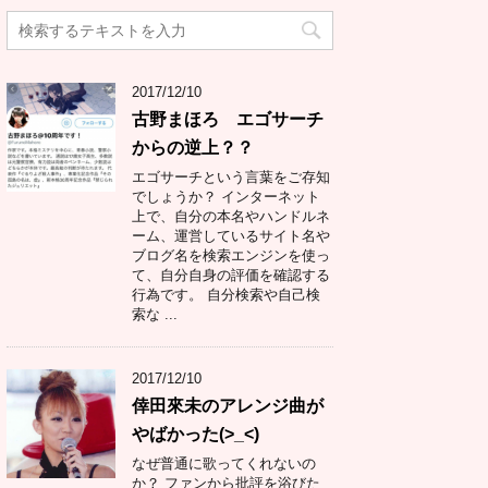
2017/12/10
古野まほろ エゴサーチ
からの逆上？？
エゴサーチという言葉をご存知
でしょうか？ インターネット
上で、自分の本名やハンドルネ
ーム、運営しているサイト名や
ブログ名を検索エンジンを使っ
て、自分自身の評価を確認する
行為です。 自分検索や自己検
索な ...
2017/12/10
倖田來未のアレンジ曲が
やばかった(>_<)
なぜ普通に歌ってくれないの
か？ ファンから批評を浴びた