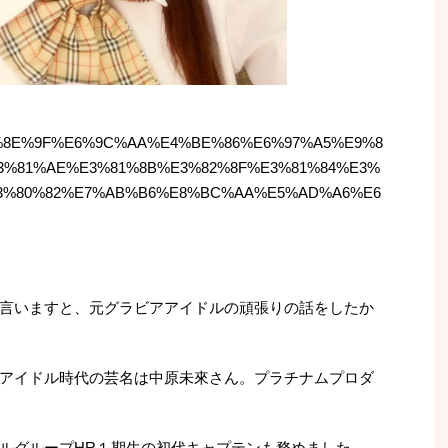
D%E5%8E%9F%E6%9C%AA%E4%BE%86%E6%97%A5%E9%8
3%81%AE%E3%81%8B%E3%82%8F%E3%81%84%E3%
E3%80%82%E7%AB%B6%E8%BC%AA%E5%AD%A6%E6
言いますと、元グラビアアイドルの頑張りの話をしたか
アイドル時代の芸名は中原未來さん。プラチナムプロダ
ルグループHR１期生の初代キャプテンも務めました。