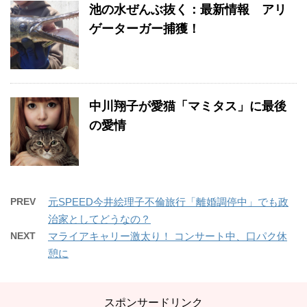
池の水ぜんぶ抜く：最新情報 アリ
ゲーターガー捕獲！
中川翔子が愛猫「マミタス」に最後
の愛情
PREV
元SPEED今井絵理子不倫旅行「離婚調停中」でも政
治家としてどうなの？
NEXT
マライアキャリー激太り！ コンサート中、口パク休
憩に
スポンサードリンク