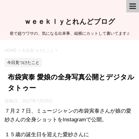
ｗｅｅｋｌｙとれんどブログ
巷で超ウワサの、気になる出来事、縦横にカットして書いてます♫
HOME
>
今日見つけたこと
>
今日見つけたこと
布袋寅泰 愛娘の全身写真公開とデジタル
タトゥー
投稿日：
2017年7月29日
７月２７日、ミュージシャンの布袋寅泰さんが娘の愛
紗さんの全身ショットをInstagramで公開。
１５歳の誕生日を迎えた愛紗さんに