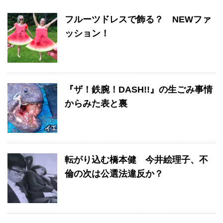
フルーツドレスで飾る？ NEWファ
ッション！
『ザ！鉄腕！DASH!!』の生ごみ事情
からみた表と裏
転がり込む橋本健 今井絵理子、不
倫の次は公選法違反か？