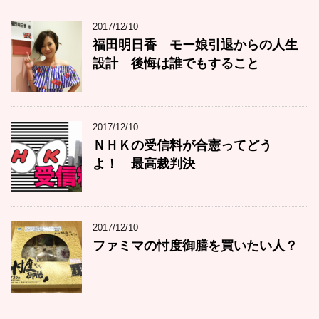
2017/12/10
福田明日香 モー娘引退からの人生
設計 後悔は誰でもすること
2017/12/10
ＮＨＫの受信料が合憲ってどう
よ！ 最高裁判決
2017/12/10
ファミマの忖度御膳を買いたい人？