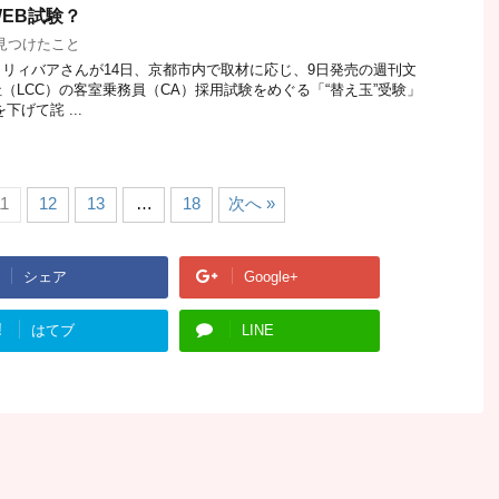
EB試験？
見つけたこと
リィバアさんが14日、京都市内で取材に応じ、9日発売の週刊文
（LCC）の客室乗務員（CA）採用試験をめぐる「“替え玉”受験」
げて詫 ...
1
12
13
…
18
次へ »
シェア
Google+
!
はてブ
LINE