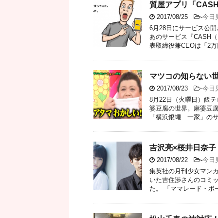
質屋アプリ「CAS
2017/08/25
-
今日
6月28日にサービス公
あのサービス『CASH
表取締役兼CEOは「2万円
マツコの知らない
2017/08/23
-
今日
8月22日（火曜日）飯
婆豆腐の世界。麻婆豆腐
「横浜銀蠅 一家」のサポ
吉沢亮×桜井日奈
2017/08/22
-
今日
集英社の月刊少女マンガ誌
いた吉住渉さんのコミッ
た。 「ママレード・ボーイ