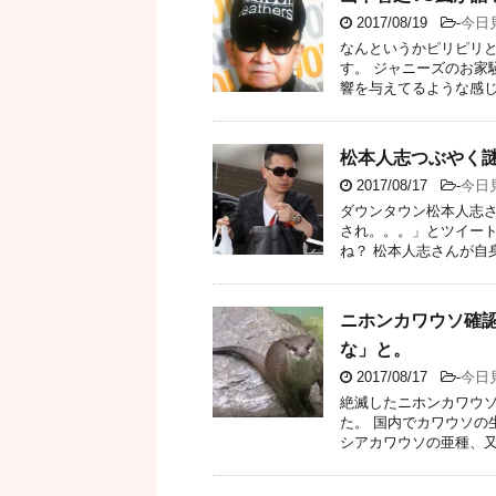
2017/08/19
-
今日
なんというかピリピリ
す。 ジャニーズのお家
響を与えてるような感じで
松本人志つぶやく
2017/08/17
-
今日
ダウンタウン松本人志さ
され。。。」とツイート
ね？ 松本人志さんが自身
ニホンカワウソ確
な」と。
2017/08/17
-
今日
絶滅したニホンカワウ
た。 国内でカワウソの
シアカワウソの亜種、又は