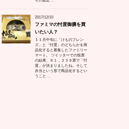
その規定 ...
2017/12/10
ファミマの忖度御膳を買
いたい人？
１１月中旬に「けものフレン
ズ」と「忖度」のどちらかを商
品化すると募集したファミリー
マート。 ツイッターでの投票
の結果、６１，２３９票で「忖
度」が決まりましたね。そして
弁当という形で商品化するとい
うこと ...