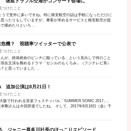
！ 遅延トラブル空港がコンサート会場に
見つけたこと
ようで意外に多いですね。特に格安航空の話は手軽になっただけに
と思ったりもしていますが、乗客が求めるサービスと格安航空が提
揉めたりといろ ...
業危機？ 視聴率ツイッターで公表で
見つけたこと
さんが、絶体絶命のピンチに陥っている…という見出しで何のこと
、現在主演を務めるドラマ「セシルのもくろみ」（フジテレビ系）
と思っていました ...
NIA 追加公演は8月21日！
見つけたこと
大阪で行われる音楽フェスティバル「SUMMER SONIC 2017」。
本剛さんは今回辞退でしたね。 そして、2017年8月18日（金）千
る ジャニー喜多川社長のほっこりエピソード