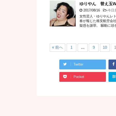
ゆりやん 替え玉W
2017/08/16
-
今日
女性芸人・ゆりやんレト
春が報じた格安航空会社
疑惑を謝罪。 騒動に頭を下
« 前へ
1
…
9
10
1
Twitter
B
Pocket