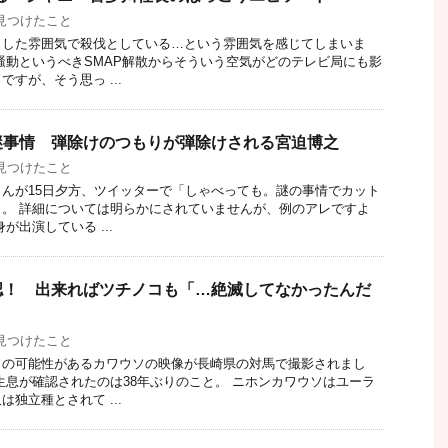
見つけたこと
とした雰囲気で殺伐としている…という雰囲気を感じてしまいま
騒動というべきSMAP解散からそういう空気がどのテレビ局にも影
すが、そう思っ ...
謎事情 弾除けのつもりが弾除けされる宮迫博之
見つけたこと
んが15日夕方、ツイッターで「しゃべっても。謎の事情でカット
。 詳細については明らかにされていませんが、例のアレですよ
が出演している ...
認！ 出来ればツチノコも「…絶滅してなかったんだ
見つけたこと
ソの可能性があるカワウソの映像が長崎県の対馬で撮影されまし
生息が確認されたのは38年ぶりのこと。 ニホンカワウソはユーラ
独立種とされて ...