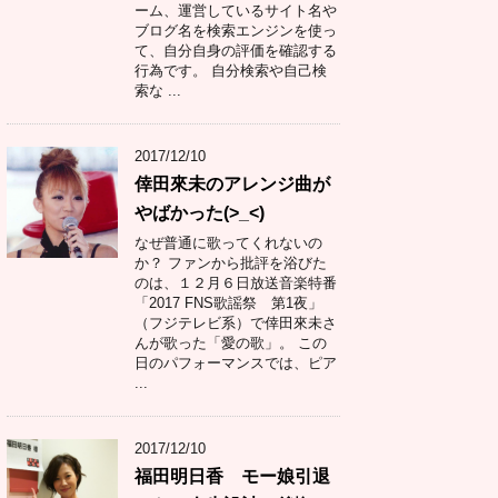
ーム、運営しているサイト名や
ブログ名を検索エンジンを使っ
て、自分自身の評価を確認する
行為です。 自分検索や自己検
索な ...
2017/12/10
倖田來未のアレンジ曲が
やばかった(>_<)
なぜ普通に歌ってくれないの
か？ ファンから批評を浴びた
のは、１２月６日放送音楽特番
「2017 FNS歌謡祭 第1夜」
（フジテレビ系）で倖田來未さ
んが歌った「愛の歌」。 この
日のパフォーマンスでは、ピア
...
2017/12/10
福田明日香 モー娘引退