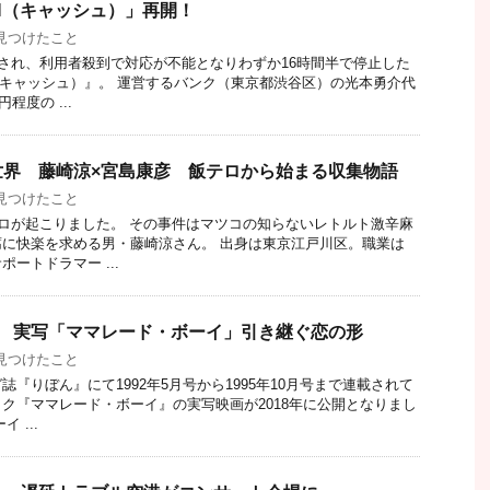
H（キャッシュ）」再開！
見つけたこと
開され、利用者殺到で対応が不能となりわずか16時間半で停止した
（キャッシュ）』。 運営するバンク（東京都渋谷区）の光本勇介代
程度の ...
世界 藤崎涼×宮島康彦 飯テロから始まる収集物語
見つけたこと
テロが起こりました。 その事件はマツコの知らないレトルト激辛麻
に快楽を求める男・藤崎涼さん。 出身は東京江戸川区。職業は
ートドラマー ...
子 実写「ママレード・ボーイ」引き継ぐ恋の形
見つけたこと
『りぼん』にて1992年5月号から1995年10月号まで連載されて
ク『ママレード・ボーイ』の実写映画が2018年に公開となりまし
 ...