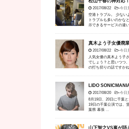
松山千春の神対応
2017/08/22
-
今日
空港トラブル。 少ない
トラブルも多いのかな
示できるサービスの違いで
真木よう子女優廃
2017/08/22
-
今日
人気女優の真木よう子
でしょう？と思いつつ
の打ち切りの話ですかね？
LIDO SONICMA
2017/08/20
-
今日
8月19日、20日に千葉と
19日の千葉公演では、堂
葉県 幕張 ...
山下智之VS嵐が語