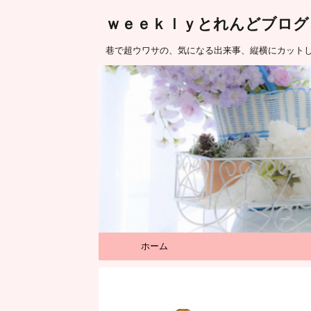
ｗｅｅｋｌｙとれんどブログ
巷で超ウワサの、気になる出来事、縦横にカット
ホーム