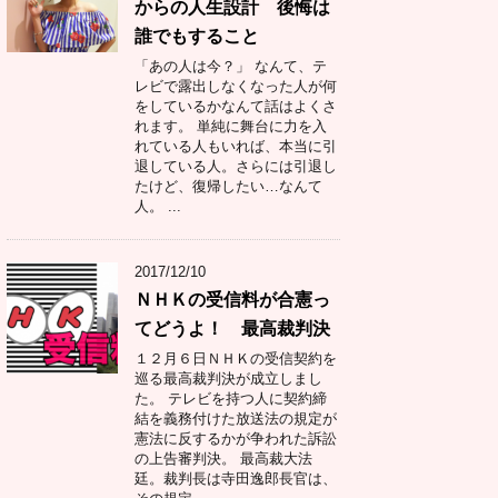
からの人生設計 後悔は
誰でもすること
「あの人は今？」 なんて、テ
レビで露出しなくなった人が何
をしているかなんて話はよくさ
れます。 単純に舞台に力を入
れている人もいれば、本当に引
退している人。さらには引退し
たけど、復帰したい…なんて
人。 ...
2017/12/10
ＮＨＫの受信料が合憲っ
てどうよ！ 最高裁判決
１２月６日ＮＨＫの受信契約を
巡る最高裁判決が成立しまし
た。 テレビを持つ人に契約締
結を義務付けた放送法の規定が
憲法に反するかが争われた訴訟
の上告審判決。 最高裁大法
廷。裁判長は寺田逸郎長官は、