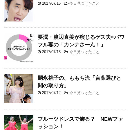
2017/07/16
-
今日見つけたこと
要潤・渡辺直美が演じるゲス夫×パワ
フル妻の「カンナさーん！」
2017/07/13
-
今日見つけたこと
嗣永桃子の、ももち流「言葉選びと
間の取り方」
2017/07/12
-
今日見つけたこと
フルーツドレスで飾る？ NEWファ
ッション！