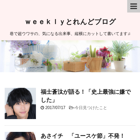
ｗｅｅｋｌｙとれんどブログ
巷で超ウワサの、気になる出来事、縦横にカットして書いてます♫
福士蒼汰が語る！「史上最強に嫌で
した」
2017/07/17
-
今日見つけたこと
あさイチ 「ユースケ節」不発！