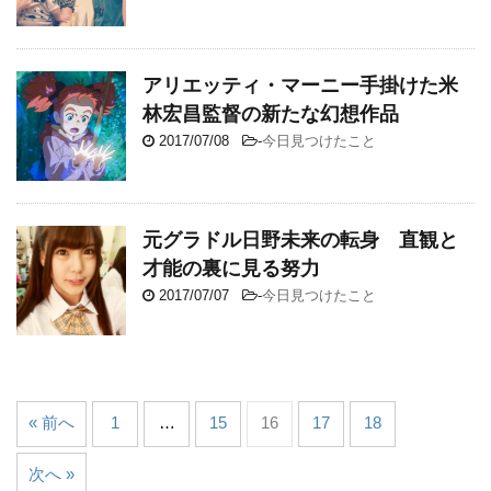
アリエッティ・マーニー手掛けた米
林宏昌監督の新たな幻想作品
2017/07/08
-
今日見つけたこと
元グラドル日野未来の転身 直観と
才能の裏に見る努力
2017/07/07
-
今日見つけたこと
« 前へ
1
…
15
16
17
18
次へ »