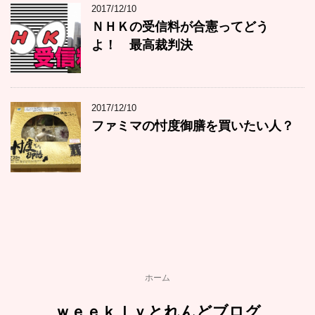
2017/12/10
ＮＨＫの受信料が合憲ってどう
よ！ 最高裁判決
2017/12/10
ファミマの忖度御膳を買いたい人？
ホーム
ｗｅｅｋｌｙとれんどブログ