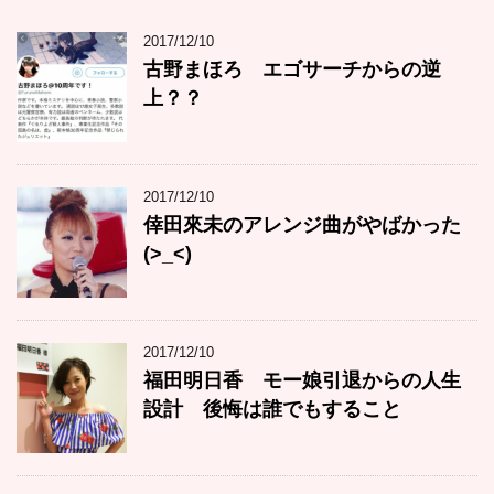
2017/12/10
古野まほろ エゴサーチからの逆
上？？
2017/12/10
倖田來未のアレンジ曲がやばかった
(>_<)
2017/12/10
福田明日香 モー娘引退からの人生
設計 後悔は誰でもすること