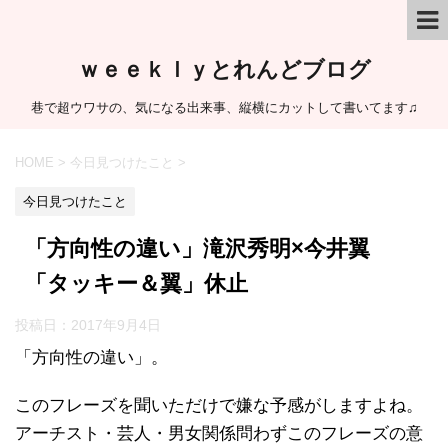
ｗｅｅｋｌｙとれんどブログ
巷で超ウワサの、気になる出来事、縦横にカットして書いてます♫
HOME
>
今日見つけたこと
>
今日見つけたこと
「方向性の違い」滝沢秀明×今井翼
「タッキー＆翼」休止
投稿日：
2017年9月4日
「方向性の違い」。
このフレーズを聞いただけで嫌な予感がしますよね。
アーチスト・芸人・男女関係問わずこのフレーズの意