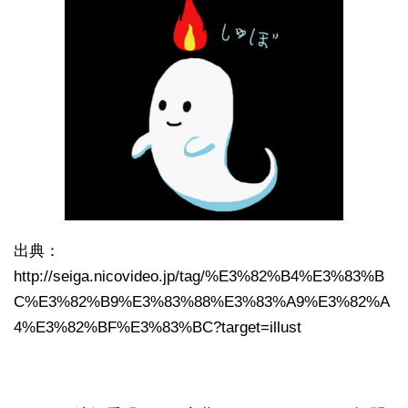
出典：
http://seiga.nicovideo.jp/tag/%E3%82%B4%E3%83%B
C%E3%82%B9%E3%83%88%E3%83%A9%E3%82%A
4%E3%82%BF%E3%83%BC?target=illust