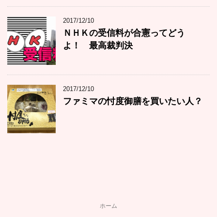
2017/12/10
ＮＨＫの受信料が合憲ってどう
よ！ 最高裁判決
2017/12/10
ファミマの忖度御膳を買いたい人？
ホーム