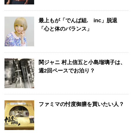
最上もが「でんぱ組. inc」脱退
「心と体のバランス」
関ジャニ 村上信五と小島瑠璃子は、
週2回ペースでお泊り？
ファミマの忖度御膳を買いたい人？