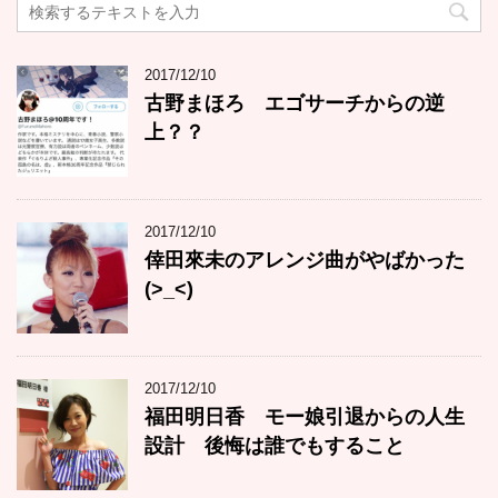
2017/12/10
古野まほろ エゴサーチからの逆
上？？
2017/12/10
倖田來未のアレンジ曲がやばかった
(>_<)
2017/12/10
福田明日香 モー娘引退からの人生
設計 後悔は誰でもすること